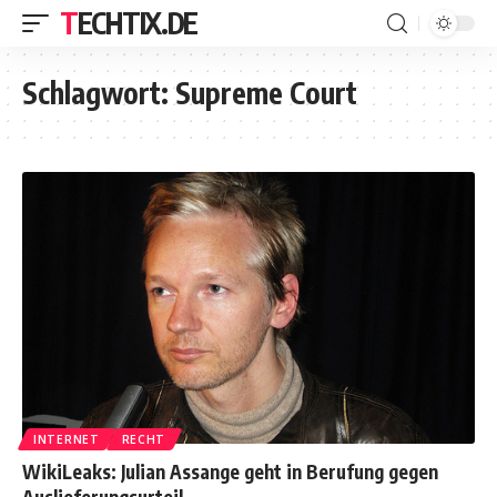
TECHTIX.DE
Schlagwort:
Supreme Court
INTERNET
RECHT
WikiLeaks: Julian Assange geht in Berufung gegen
Auslieferungsurteil