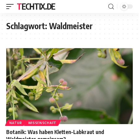
TECHTIX.DE
Schlagwort:
Waldmeister
NATUR
WISSENSCHAFT
Botanik: Was haben Kletten-Labkraut und
Waldmeister gemeinsam?