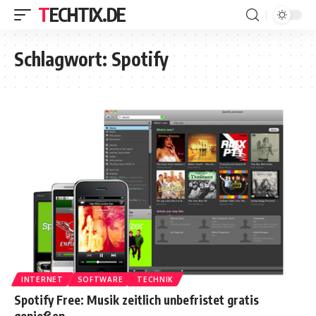
TECHTIX.DE
Schlagwort:
Spotify
INTERNET
SOFTWARE
TECHNIK
Spotify Free: Musik zeitlich unbefristet gratis
genießen