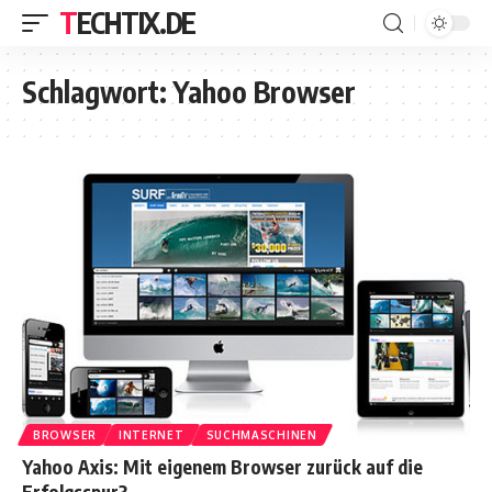
TECHTIX.DE
Schlagwort:
Yahoo Browser
BROWSER
INTERNET
SUCHMASCHINEN
Yahoo Axis: Mit eigenem Browser zurück auf die
Erfolgsspur?