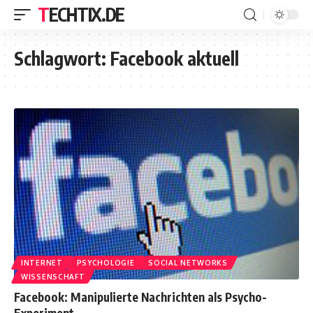
TECHTIX.DE
Schlagwort:
Facebook aktuell
INTERNET
PSYCHOLOGIE
SOCIAL NETWORKS
WISSENSCHAFT
Facebook: Manipulierte Nachrichten als Psycho-
Experiment