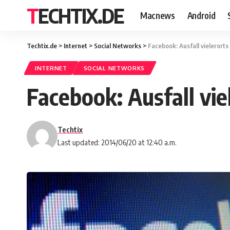
TECHTIX.DE
Macnews
Android
Techtix.de
>
Internet
>
Social Networks
>
Facebook: Ausfall vielerorts
INTERNET
SOCIAL NETWORKS
Facebook: Ausfall vie
Techtix
Last updated: 2014/06/20 at 12:40 a.m.