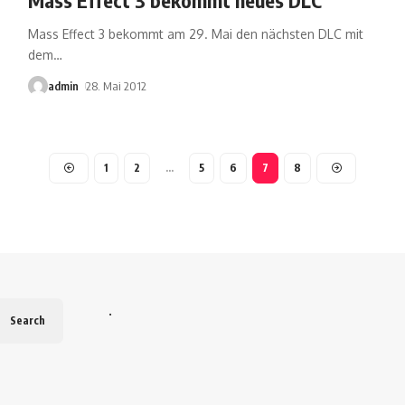
Mass Effect 3 bekommt am 29. Mai den nächsten DLC mit
dem
…
admin
28. Mai 2012
1
2
…
5
6
7
8
.