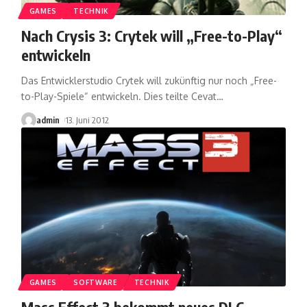
GAMES
TECHNIK
Nach Crysis 3: Crytek will „Free-to-Play“
entwickeln
Das Entwicklerstudio Crytek will zukünftig nur noch „Free-
to-Play-Spiele“ entwickeln. Dies teilte Cevat
…
admin
13. Juni 2012
GAMES
SOFTWARE
TECHNIK
Mass Effect 3 bekommt neues DLC