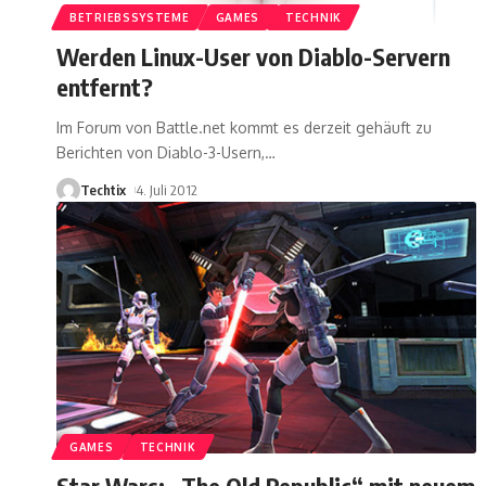
BETRIEBSSYSTEME
GAMES
TECHNIK
Werden Linux-User von Diablo-Servern
entfernt?
Im Forum von Battle.net kommt es derzeit gehäuft zu
Berichten von Diablo-3-Usern,
…
Techtix
4. Juli 2012
GAMES
TECHNIK
Star Wars: „The Old Republic“ mit neuem