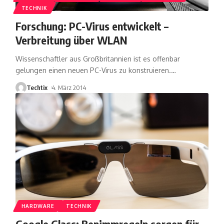
TECHNIK
Forschung: PC-Virus entwickelt –
Verbreitung über WLAN
Wissenschaftler aus Großbritannien ist es offenbar
gelungen einen neuen PC-Virus zu konstruieren.
…
Techtix
4. März 2014
HARDWARE
TECHNIK
Google Glass: Benimmregeln sorgen für