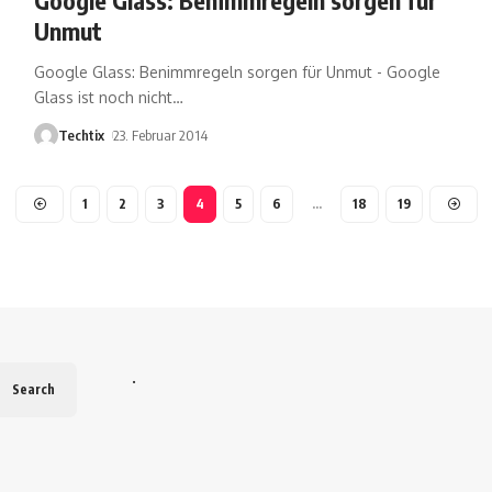
Unmut
Google Glass: Benimmregeln sorgen für Unmut - Google
Glass ist noch nicht
…
Techtix
23. Februar 2014
1
2
3
4
5
6
…
18
19
.