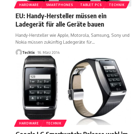
HARDWARE
SMARTPHONES
TABLET PCS
TECHNIK
EU: Handy-Hersteller müssen ein
Ladegerät für alle Geräte bauen
Handy-Hersteller wie Apple, Motorola, Samsung, Sony und
Nokia müssen zukünftig Ladegeräte für
…
Techtix
16. März 2014
HARDWARE
TECHNIK
Google LG Smartwatch: Release wohl im