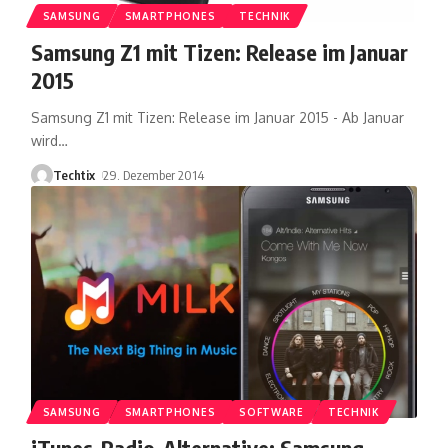
SAMSUNG
SMARTPHONES
TECHNIK
Samsung Z1 mit Tizen: Release im Januar
2015
Samsung Z1 mit Tizen: Release im Januar 2015 - Ab Januar
wird
…
Techtix
29. Dezember 2014
SAMSUNG
SMARTPHONES
SOFTWARE
TECHNIK
iTunes-Radio-Alternative: Samsung