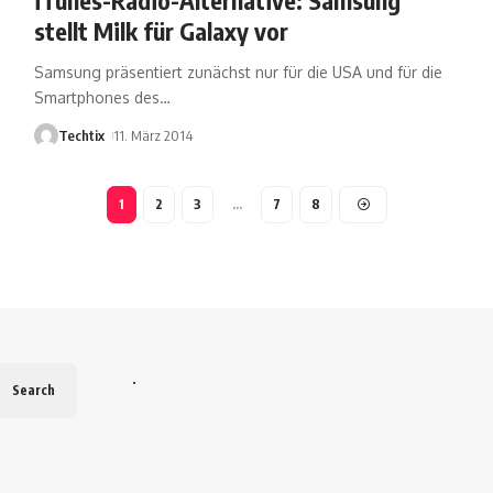
stellt Milk für Galaxy vor
Samsung präsentiert zunächst nur für die USA und für die
Smartphones des
…
Techtix
11. März 2014
1
2
3
…
7
8
.