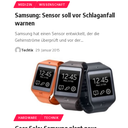
MEDIZIN
WISSENSCHAFT
Samsung: Sensor soll vor Schlaganfall
warnen
Samsung hat einen Sensor entwickelt, der die
Gehirnströme überprüft und vor der
…
Techtix
29. Januar 2015
HARDWARE
TECHNIK
Gear Solo: Samsung plant neue