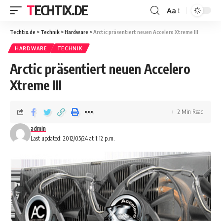
TECHTIX.DE
Aa
Techtix.de
>
Technik
>
Hardware
>
Arctic präsentiert neuen Accelero Xtreme III
HARDWARE
TECHNIK
Arctic präsentiert neuen Accelero
Xtreme III
2 Min Read
admin
Last updated: 2012/05/24 at 1:12 p.m.