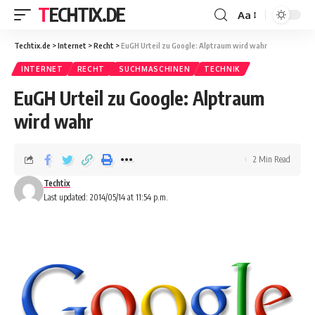
TECHTIX.DE
Aa
Techtix.de
>
Internet
>
Recht
>
EuGH Urteil zu Google: Alptraum wird wahr
INTERNET
RECHT
SUCHMASCHINEN
TECHNIK
EuGH Urteil zu Google: Alptraum
wird wahr
2 Min Read
Techtix
Last updated: 2014/05/14 at 11:54 p.m.