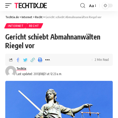
TECHTIX.DE
Aa
Techtix.de
>
Internet
>
Recht
>
Gericht schiebt Abmahnanwälten Riegel vor
INTERNET
RECHT
Gericht schiebt Abmahnanwälten
Riegel vor
2 Min Read
Techtix
Last updated: 2013/08/21 at 12:23 a.m.