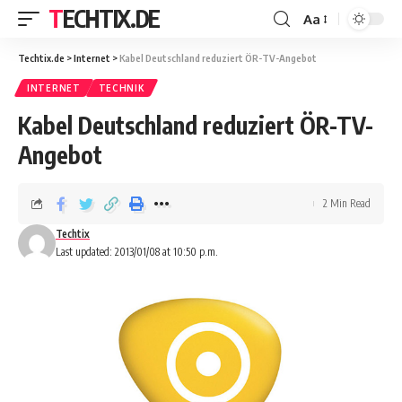
TECHTIX.DE
Aa
Techtix.de
>
Internet
>
Kabel Deutschland reduziert ÖR-TV-Angebot
INTERNET
TECHNIK
Kabel Deutschland reduziert ÖR-TV-
Angebot
2 Min Read
Techtix
Last updated: 2013/01/08 at 10:50 p.m.