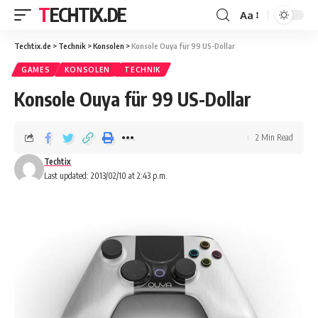
TECHTIX.DE
Aa
Techtix.de
>
Technik
>
Konsolen
>
Konsole Ouya für 99 US-Dollar
GAMES
KONSOLEN
TECHNIK
Konsole Ouya für 99 US-Dollar
2 Min Read
Techtix
Last updated: 2013/02/10 at 2:43 p.m.