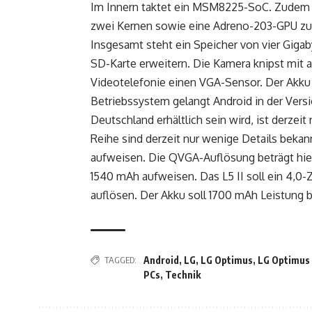
Im Innern taktet ein MSM8225-SoC. Zudem g
zwei Kernen sowie eine Adreno-203-GPU zum
Insgesamt steht ein Speicher von vier Gigab
SD-Karte erweitern. Die Kamera knipst mit 
Videotelefonie einen VGA-Sensor. Der Akku 
Betriebssystem gelangt Android in der Vers
Deutschland erhältlich sein wird, ist derze
Reihe sind derzeit nur wenige Details bekannt
aufweisen. Die QVGA-Auflösung beträgt hierb
1540 mAh aufweisen. Das L5 II soll ein 4,0-
auflösen. Der Akku soll 1700 mAh Leistung b
TAGGED:
Android
,
LG
,
LG Optimus
,
LG Optimus
PCs
,
Technik