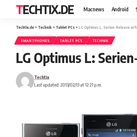
TECHTIX.DE
Macnews
Android
Techtix.de
>
Technik
>
Tablet PCs
>
LG Optimus L: Serien-Release erf
SMARTPHONES
TABLET PCS
TECHNIK
LG Optimus L: Serien
Techtix
Last updated: 2013/02/13 at 12:21 p.m.