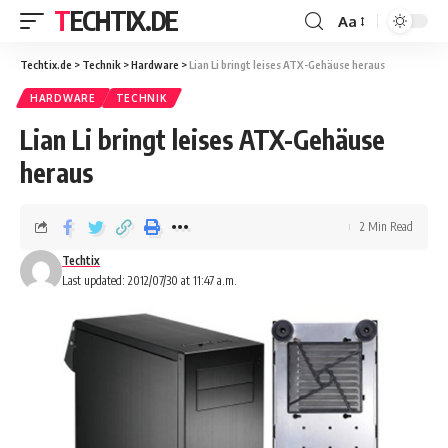
TECHTIX.DE
Aa
Techtix.de
>
Technik
>
Hardware
>
Lian Li bringt leises ATX-Gehäuse heraus
HARDWARE
TECHNIK
Lian Li bringt leises ATX-Gehäuse
heraus
2 Min Read
Techtix
Last updated: 2012/07/30 at 11:47 a.m.