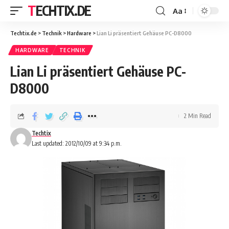
TECHTIX.DE
Aa
Techtix.de
>
Technik
>
Hardware
>
Lian Li präsentiert Gehäuse PC-D8000
HARDWARE
TECHNIK
Lian Li präsentiert Gehäuse PC-
D8000
2 Min Read
Techtix
Last updated: 2012/10/09 at 9:34 p.m.