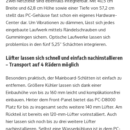
Zwei Netzteile sind ebenfalls integrierbar. Mit 40,5 cm
Breite und 62,8 cm Höhe sowie einer Tiefe von 57,2 cm
stellt das PC-Gehäuse fast schon ein eigenes Hardware-
Center dar. Um Vibrationen zu dämmen, lässt sich jedes
eingebaute Laufwerk mittels Rändelschrauben und
Gummiringen sichern. Optische Laufwerke lassen sich
problemlos in den fünf 5,25“ Schächten integrieren.
Lüfter lassen sich schnell und einfach nachinstallieren
– Transport auf 4 Rädern möglich
Besonders praktisch, der Mainboard-Schlitten ist einfach zu
entfernen. Größere Kühler lassen sich dank einer
Einbauhöhe von bis zu 160 mm leicht und komplikationsfrei
einbauen. Hinter dem Front-Panel bietet das PC-D8000
Platz für bis zu insgesamt sechs weitere 140 mm Lüfter. Am
Rückteil ist bereits ein 120-mm-Lüfter vorinstalliert. Auch
hier lassen sich noch bis zu drei weitere Lüfter
nachinstallieren. Selbst eine Wasserkühlung ist in dem PC-