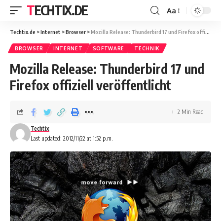
TECHTIX.DE
Aa
Techtix.de
>
Internet
>
Browser
>
Mozilla Release: Thunderbird 17 und Firefox offiziell veröffentlicht
BROWSER
INTERNET
SOFTWARE
TECHNIK
Mozilla Release: Thunderbird 17 und
Firefox offiziell veröffentlicht
2 Min Read
Techtix
Last updated: 2012/11/22 at 1:52 p.m.