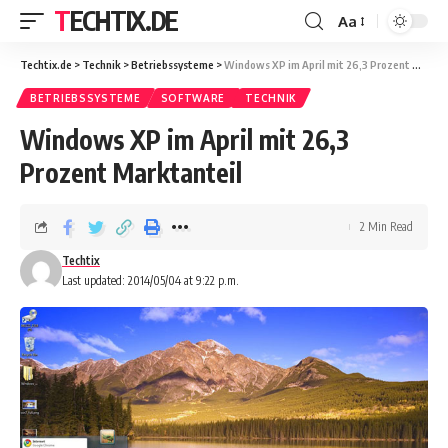
TECHTIX.DE
Aa
Techtix.de
>
Technik
>
Betriebssysteme
>
Windows XP im April mit 26,3 Prozent Marktanteil
BETRIEBSSYSTEME
SOFTWARE
TECHNIK
Windows XP im April mit 26,3
Prozent Marktanteil
2 Min Read
Techtix
Last updated: 2014/05/04 at 9:22 p.m.