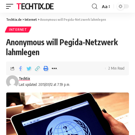
TECHTIX.DE
Aa
Techtix.de
>
Internet
>
Anonymous will Pegida-Netzwerk lahmlegen
INTERNET
Anonymous will Pegida-Netzwerk
lahmlegen
2 Min Read
Techtix
Last updated: 2015/01/12 at 7:59 p.m.