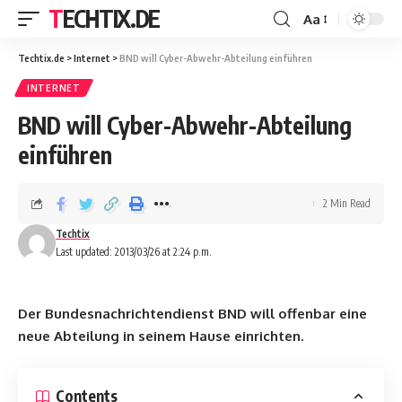
TECHTIX.DE
Aa
Techtix.de
>
Internet
>
BND will Cyber-Abwehr-Abteilung einführen
INTERNET
BND will Cyber-Abwehr-Abteilung
einführen
2 Min Read
Techtix
Last updated: 2013/03/26 at 2:24 p.m.
Der Bundesnachrichtendienst BND will offenbar eine
neue Abteilung in seinem Hause einrichten.
Contents