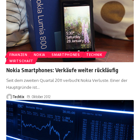
FINANZEN
NOKIA
SMARTPHONES
TECHNIK
WIRTSCHAFT
Nokia Smartphones: Verkäufe weiter rückläufig
Seit dem zweiten Quartal 2011 verbucht Nokia Verluste. Einer der
Hauptgründe ist
…
Techtix
19. Oktober 2012