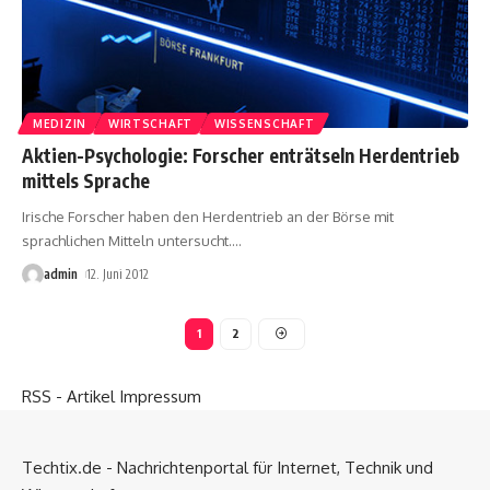
MEDIZIN
WIRTSCHAFT
WISSENSCHAFT
Aktien-Psychologie: Forscher enträtseln Herdentrieb
mittels Sprache
Irische Forscher haben den Herdentrieb an der Börse mit
sprachlichen Mitteln untersucht.
…
admin
12. Juni 2012
1
2
RSS - Artikel
Impressum
Techtix.de - Nachrichtenportal für Internet, Technik und