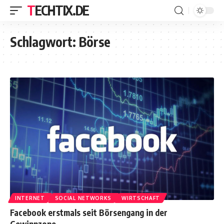
TECHTIX.DE
Schlagwort:
Börse
INTERNET
SOCIAL NETWORKS
WIRTSCHAFT
Facebook erstmals seit Börsengang in der
Gewinnzone