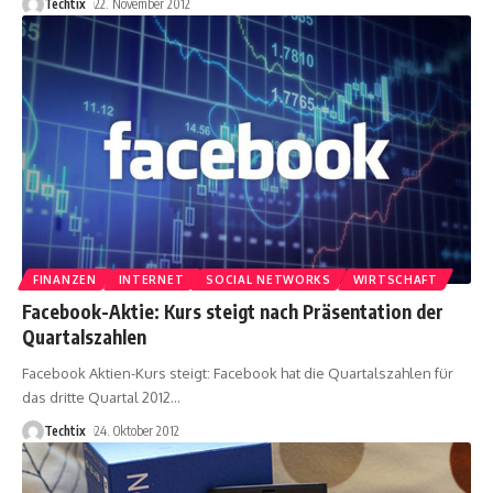
Techtix
22. November 2012
FINANZEN
INTERNET
SOCIAL NETWORKS
WIRTSCHAFT
Facebook-Aktie: Kurs steigt nach Präsentation der
Quartalszahlen
Facebook Aktien-Kurs steigt: Facebook hat die Quartalszahlen für
das dritte Quartal 2012
…
Techtix
24. Oktober 2012