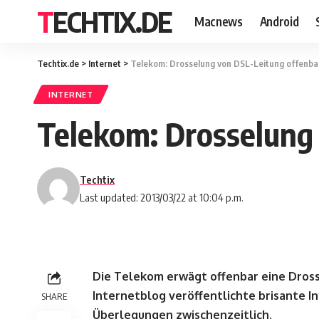
TECHTIX.DE
Macnews
Android
Techtix.de
>
Internet
>
Telekom: Drosselung von DSL-Leitung offenba
INTERNET
Telekom: Drosselung 
Techtix
Last updated: 2013/03/22 at 10:04 p.m.
Die Telekom erwägt offenbar eine Dross
Internetblog veröffentlichte brisante I
SHARE
Überlegungen zwischenzeitlich.