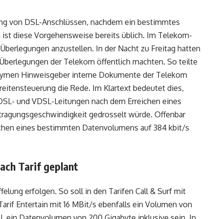
ung von DSL-Anschlüssen, nachdem ein bestimmtes
ist diese Vorgehensweise bereits üblich. Im Telekom-
Überlegungen anzustellen. In der Nacht zu Freitag hatten
e Überlegungen der Telekom öffentlich machten. So teilte
onymen Hinweisgeber interne Dokumente der Telekom
reitensteuerung die Rede. Im Klartext bedeutet dies,
DSL- und VDSL-Leitungen nach dem Erreichen eines
tragungsgeschwindigkeit gedrosselt würde. Offenbar
ichen eines bestimmten Datenvolumens auf 384 kbit/s
ach Tarif geplant
ffelung erfolgen. So soll in den Tarifen Call & Surf mit
rif Entertain mit 16 MBit/s ebenfalls ein Volumen von
SL ein Datenvolumen von 200 Gigabyte inklusive sein. In