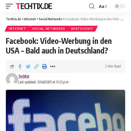
TECHTIX.DE
Aa
Techtix.de
>
Internet
>
Social Networks
>
Facebook: Video-Werbung in den USA – Bald auch in Deutschland?
INTERNET
SOCIAL NETWORKS
WIRTSCHAFT
Facebook: Video-Werbung in den
USA – Bald auch in Deutschland?
2 Min Read
Techtix
Last updated: 2014/03/15 at 11:23 p.m.