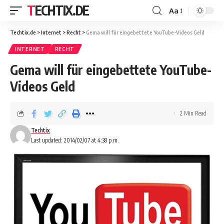
TECHTIX.DE
Aa
Techtix.de
>
Internet
>
Recht
>
Gema will für eingebettete YouTube-Videos Geld
INTERNET
RECHT
Gema will für eingebettete YouTube-
Videos Geld
2 Min Read
Techtix
Last updated: 2014/02/07 at 4:38 p.m.