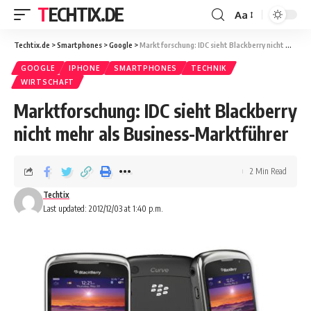
TECHTIX.DE
Aa
Techtix.de
>
Smartphones
>
Google
>
Marktforschung: IDC sieht Blackberry nicht mehr als Business-Marktführer
GOOGLE
IPHONE
SMARTPHONES
TECHNIK
WIRTSCHAFT
Marktforschung: IDC sieht Blackberry
nicht mehr als Business-Marktführer
2 Min Read
Techtix
Last updated: 2012/12/03 at 1:40 p.m.