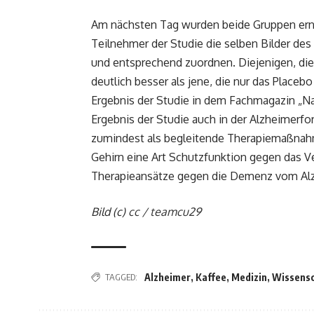
Am nächsten Tag wurden beide Gruppen erneu
Teilnehmer der Studie die selben Bilder des
und entsprechend zuordnen. Diejenigen, die 
deutlich besser als jene, die nur das Placeb
Ergebnis der Studie in dem Fachmagazin „N
Ergebnis der Studie auch in der Alzheimerf
zumindest als begleitende Therapiemaßnahm
Gehirn eine Art Schutzfunktion gegen das V
Therapieansätze gegen die Demenz vom Alzh
Bild (c)
cc
/
teamcu29
TAGGED:
Alzheimer
,
Kaffee
,
Medizin
,
Wissensc