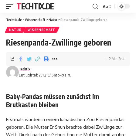
TECHTIX.DE
Aa
Techtix.de
>
Wissenschaft
>
Natur
>
Riesenpanda-Zwillinge geboren
NATUR
WISSENSCHAFT
Riesenpanda-Zwillinge geboren
2 Min Read
Techtix
Last updated: 2015/10/16 at 5:49 a.m.
Baby-Pandas müssen zunächst im
Brutkasten bleiben
Erstmals wurden in einem kanadischen Zoo Riesenpandas
geboren. Die Mutter Er Shun brachte dabei Zwillinge zur
Welt. Direkt nach der Geburt fing die Mutter damit an ihre