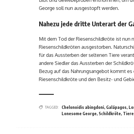
Blut und Gewebeproben entnommen, um di
George soll nun ausgestopft werden.
Nahezu jede dritte Unterart der 
Mit dem Tod der Riesenschildkröte ist nun n
Riesenschildkröten ausgestorben. Natursc
für das Aussterben der seltenen Tiere veran
andere Siedler das Aussterben der Schildkr
Bezug auf das Nahrungsangebot kommt es d
Riesenschildkröte und den Besitz- und Geb
TAGGED:
Chelonoidis abingdoni
,
Galápagos
,
Lo
Lonesome George
,
Schildkröte
,
Tiere