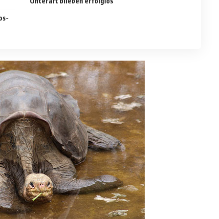
Unterart blieben erfolglos
os-