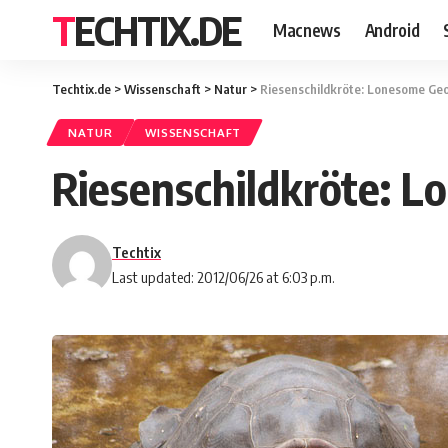
TECHTIX.DE
Macnews
Android
Techtix.de
>
Wissenschaft
>
Natur
>
Riesenschildkröte: Lonesome Geor
NATUR
WISSENSCHAFT
Riesenschildkröte: L
Techtix
Last updated: 2012/06/26 at 6:03 p.m.