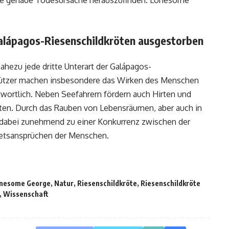
e genaue Todesursache herauszufinden. Lonesome
Galápagos-Riesenschildkröten ausgestorben
ahezu jede dritte Unterart der Galápagos-
hützer machen insbesondere das Wirken des Menschen
twortlich. Neben Seefahrern fördern auch Hirten und
öten. Durch das Rauben von Lebensräumen, aber auch in
abei zunehmend zu einer Konkurrenz zwischen der
ietsansprüchen der Menschen.
nesome George
,
Natur
,
Riesenschildkröte
,
Riesenschildkröte
,
Wissenschaft