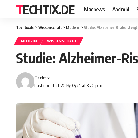
TECHTIX.DE
Macnews
Android
Techtix.de
>
Wissenschaft
>
Medizin
>
Studie: Alzheimer-Risiko steig
MEDIZIN
WISSENSCHAFT
Studie: Alzheimer-Ri
Techtix
Last updated: 2013/02/24 at 3:20 p.m.