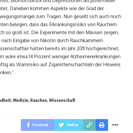
es, Bluthochdruck und Depressionen als potentieller
chtet. Daneben kommen Aspekte wie der Grad der
ewegungsmangel zum Tragen. Nun gesellt sich auch noch
ten belegen, dass das Erkrankungsrisiko von Rauchern
h so groß ist. Die Experimente mit den Mäusen zeigen,
t nach Eingabe von Nikotin durch Rauchkammern
senschaftler hatten bereits im Jahr 2011 hochgerechnet,
chern wäre etwa 14 Prozent weniger Alzheimererkrankungen
ftig als Warnrisiko auf Zigarettenschachteln der Hinweis
anken.“
dheit
,
Medizin
,
Rauchen
,
Wissenschaft
Facebook
Twitter