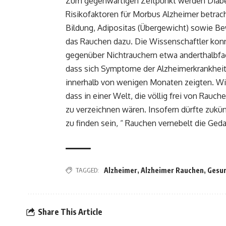
Zum gegenwärtigen Zeitpunkt werden Diabet
Risikofaktoren für Morbus Alzheimer betra
Bildung, Adipositas (Übergewicht) sowie B
das Rauchen dazu. Die Wissenschaftler konn
gegenüber Nichtrauchern etwa anderthalbfac
dass sich Symptome der Alzheimerkrankhei
innerhalb von wenigen Monaten zeigten. Wis
dass in einer Welt, die völlig frei von Rau
zu verzeichnen wären. Insofern dürfte zukün
zu finden sein, “ Rauchen vernebelt die Ged
TAGGED:
Alzheimer
,
Alzheimer Rauchen
,
Gesun
Share This Article