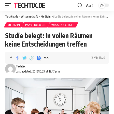
TECHTIX.DE
Aa
Techtix.de
>
Wissenschaft
>
Medizin
>
Studie belegt: In vollen Räumen keine Entscheidungen treffen
MEDIZIN
PSYCHOLOGIE
WISSENSCHAFT
Studie belegt: In vollen Räumen
keine Entscheidungen treffen
2 Min Read
Techtix
Last updated: 2012/10/29 at 12:47 p.m.